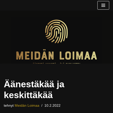
Siirry
suoraan
sisältöön
Äänestäkää ja
keskittäkää
tehnyt
Meidän Loimaa
10.2.2022