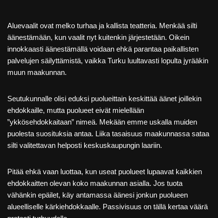
Aluevaalit ovat melko turhaa ja kallista teatteria. Menkää silti
äänestämään, kun vaalit nyt kuitenkin järjestetään. Oikein
innokkaasti äänestämällä voidaan ehkä parantaa paikallisten
palvelujen säilyttämistä, vaikka Turku luultavasti lopulta jyrääkin
muun maakunnan.
Seutukunnalle olisi eduksi puolueittain keskittää äänet joillekin
ehdokkaille, mutta puolueet eivät mielellään
”ykkösehdokkaitaan” nimeä. Mekään emme uskalla muiden
puolesta suosituksia antaa. Liika tasaisuus maakunnassa sataa
silti valitettavan helposti keskuskaupungin laariin.
Pitää ehkä vaan luottaa, kun useat puolueet lupaavat kaikkien
ehdokkaitten olevan koko maakunnan asialla. Jos tuota
vähänkin epäilet, käy antamassa äänesi jonkun puolueen
alueelliselle kärkiehdokkaalle. Passivisuus on tällä kertaa väärä