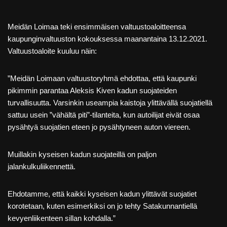
Meidän Loimaa teki ensimmäisen valtuustoaloitteensa
kaupunginvaltuuston kokouksessa maanantaina 13.12.2021.
Valtuustoaloite kuuluu näin:
”Meidän Loimaan valtuustoryhmä ehdottaa, että kaupunki
pikimmin parantaa Aleksis Kiven kadun suojateiden
turvallisuutta. Varsinkin useampia kaistoja ylittävällä suojatiellä
sattuu usein ”vähältä piti”-tilanteita, kun autoilijat eivät osaa
pysähtyä suojatien eteen jo pysähtyneen auton viereen.
Muillakin kyseisen kadun suojateillä on paljon
jalankulkuliikennettä.
Ehdotamme, että kaikki kyseisen kadun ylittävät suojatiet
korotetaan, kuten esimerkiksi on jo tehty Satakunnantiellä
kevyenliikenteen sillan kohdalla.”