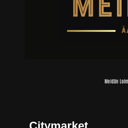
Meidän Loi
Citymarket