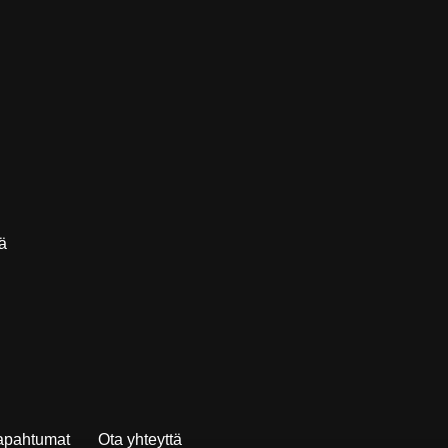
ä
tapahtumat
Ota yhteyttä