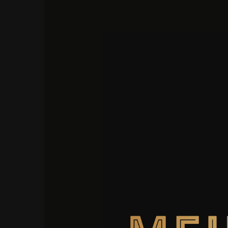
Siirry
suoraan
sisältöön