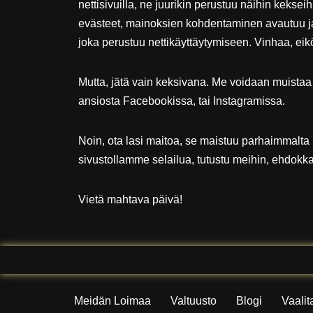
nettisivuilla, ne juurikin perustuu näihin keksei
evästeet, mainoksien kohdentaminen avautuu ja
joka perustuu nettikäyttäytymiseen. Vinhaa, eik
Mutta, jätä vain keksivana. Me voidaan muistaa
ansiosta Facebookissa, tai Instagramissa.
Noin, ota lasi maitoa, se maistuu parhaimmalta 
sivustollamme selailua, tutustu meihin, ehdokk
Vietä mahtava päivä!
Meidän Loimaa
Valtuusto
Blogi
Vaali