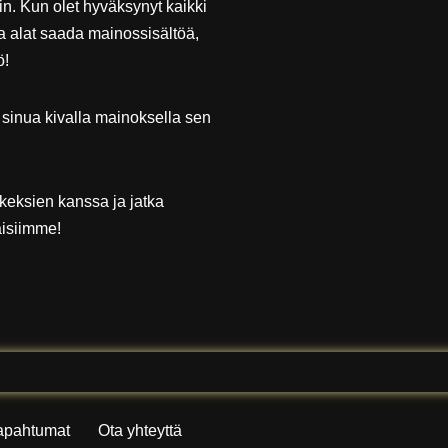
hin. Kun olet hyväksynyt kaikki
 alat saada mainossisältöä,
ö!
 sinua kivalla mainoksella sen
keksien kanssa ja jatka
aisiimme!
tapahtumat
Ota yhteyttä