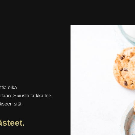
ntia eikä
ntaan. Sivusto tarkkailee
kseen sitä.
ästeet.