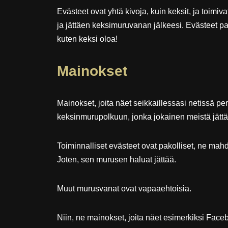
Evästeet ovat yhtä kivoja, kuin keksit, ja toimiv
ja jättäen keksimuruvanan jälkeesi. Evästeet p
kuten keksi oloa!
Mainokset
Mainokset, joita näet seikkaillessasi netissä pe
keksinmurupolkuun, jonka jokainen meistä jätt
Toiminnalliset evästeet ovat pakolliset, ne mahd
Joten, sen murusen haluat jättää.
Muut murusvanat ovat vapaaehtoisia.
Niin, ne mainokset, joita näet esimerkiksi Faceb