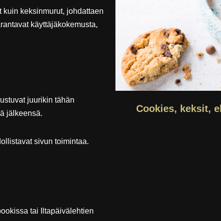
at kuin keksinmurut, johdattaen
arantavat käyttäjäkokemusta,
rustuvat juurikin tähän
Cookies, keksit, e
ää jälkeensä.
ollistavat sivun toimintaa.
ookissa tai Iltapäivälehtien