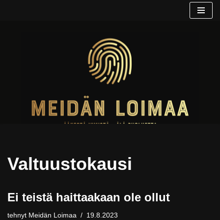
Siirry
suoraan
sisältöön
Valtuustokausi
Ei teistä haittaakaan ole ollut
tehnyt
Meidän Loimaa
19.8.2023