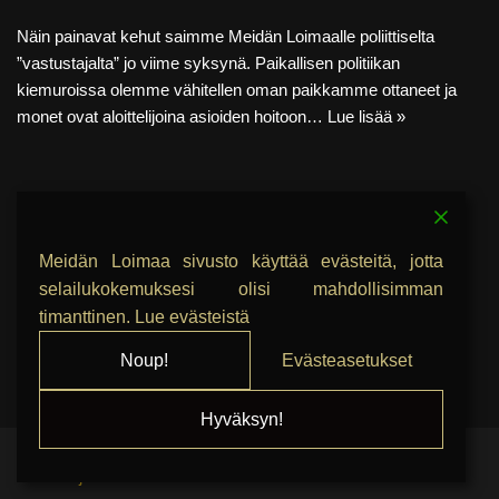
Näin painavat kehut saimme Meidän Loimaalle poliittiselta
”vastustajalta” jo viime syksynä. Paikallisen politiikan
kiemuroissa olemme vähitellen oman paikkamme ottaneet ja
monet ovat aloittelijoina asioiden hoitoon…
Lue lisää »
Meidän Loimaa sivusto käyttää evästeitä, jotta
selailukokemuksesi olisi mahdollisimman
timanttinen.
Lue evästeistä
Noup!
Evästeasetukset
Meidän Loimaa
Valtuusto
Blogi
Vaalitapahtumat
Ota yhteyttä
Hyväksyn!
Teeman
Neve
tarjoaa
WordPress